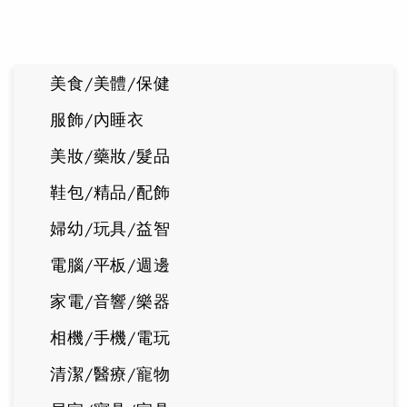
美食/美體/保健
服飾/內睡衣
美妝/藥妝/髮品
鞋包/精品/配飾
婦幼/玩具/益智
電腦/平板/週邊
家電/音響/樂器
相機/手機/電玩
清潔/醫療/寵物