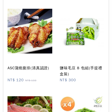
ASC蒲燒腹排(清真認證)
鹽味毛豆 8 包組(手提禮
盒裝)
NT$ 120
NT$ 300
NT$ 133