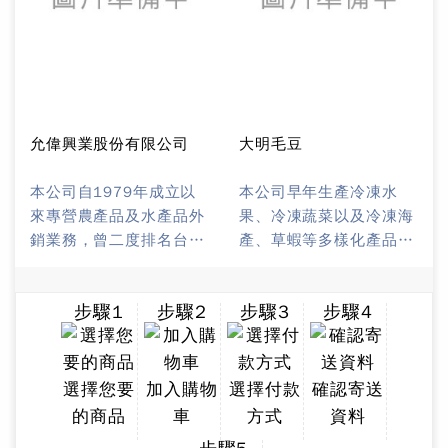
允偉興業股份有限公司
大明毛豆
本公司自1979年成立以
本公司早年生產冷凍水
來專營農產品及水產品外
果、冷凍蔬菜以及冷凍海
銷業務，曾二度排名台灣
產、草蝦等多樣化產品，
前三百大進出口商之列。
近年來專精於生產毛豆及
近年來，配合外食人口的
其相關產品，外銷至日
步驟1
步驟2
步驟3
步驟4
增加，本公司自1988年
本、美國、澳洲、中東等
起即持續聘任中外美食專
世界各國；於 2010 起開
家，並由研發人員精心研
始內銷販賣。
製生產冷凍調理食品。
選擇您要
加入購物
選擇付款
確認寄送
1993年，本公司在台灣
的商品
車
方式
資料
高雄及泰國(RANOT)地區