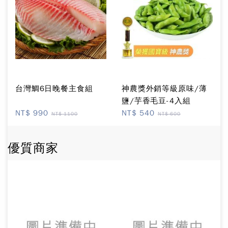
台灣鯛6日晚餐主食組
神農獎外銷等級原味/薄
鹽/芋香毛豆-4入組
NT$ 990
NT$ 540
NT$ 1100
NT$ 600
優質商家