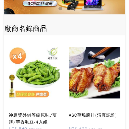
廠商名錄商品
神農獎外銷等級原味/薄
ASC蒲燒腹排(清真認證)
鹽/芋香毛豆-4入組
NT$ 540
NT$ 120